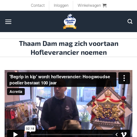
Ga
Contact
Inloggen
Winkelwagen
naar
inhoud
Thaam Dam mag zich voortaan
Hofleverancier noemen