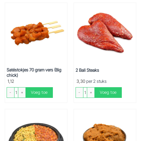
Satéstokjes 70 gram vers (Big
2 Bali Steaks
chick)
1,12
3,30
per 2 stuks
Satéstokjes 70 gram vers (Big chick) aantal
2 Bali Steaks aantal
Voeg toe
Voeg toe