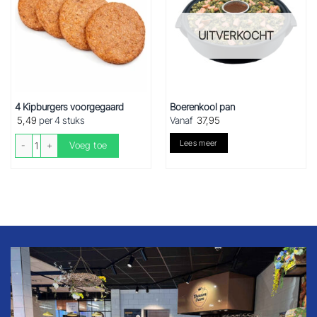
UITVERKOCHT
4 Kipburgers voorgegaard
Boerenkool pan
5,49
per 4 stuks
Vanaf
37,95
4 Kipburgers voorgegaard aantal
Lees meer
Voeg toe