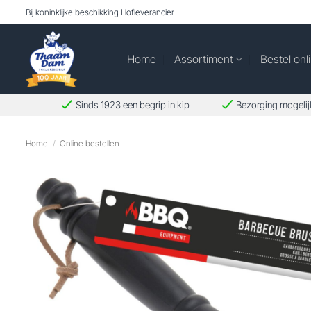
Ga
Bij koninklijke beschikking Hofleverancier
naar
inhoud
Home
Assortiment
Bestel onl
Sinds 1923 een begrip in kip
Bezorging mogelij
Home
/
Online bestellen