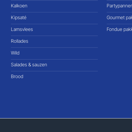
Kalkoen
Partypanne
Kipsaté
Gourmet pa
Lamsvlees
Fondue pak
Rollades
Wild
Salades & sauzen
Brood