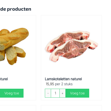
rde producten
turel
Lamskoteletten naturel
15,95
per 2 stuks
rel aantal
Lamskoteletten naturel aantal
Voeg toe
Voeg toe