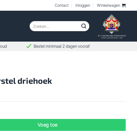
Contact
Inloggen
Winkelwagen
Zoeken
naar:
woud
Bestel minimaal 2 dagen vooraf
stel driehoek
ehoek aantal
Voeg toe