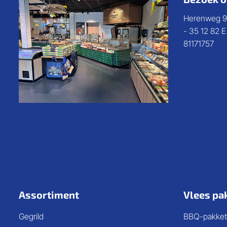
Herenweg 9
- 35 12 82 
81171757
Assortiment
Vlees pa
Gegrild
BBQ-pakket