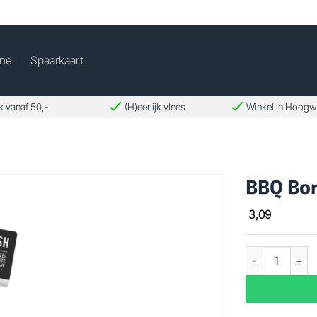
ine
Spaarkaart
k vanaf 50,-
(H)eerlijk vlees
Winkel in Hoog
BBQ Bor
3,09
BBQ Borstel dri