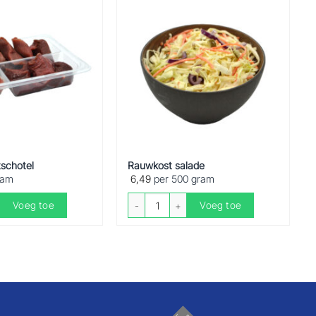
schotel
Rauwkost salade
ram
6,49
per 500 gram
hotel aantal
Rauwkost salade aantal
Voeg toe
Voeg toe