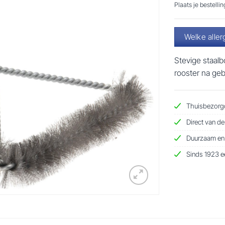
Plaats je bestelli
Welke aller
Stevige staal
rooster na geb
Thuisbezorgd
Direct van de
Duurzaam en d
Sinds 1923 ee