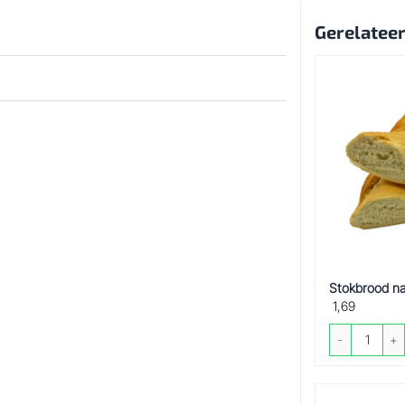
Gerelatee
Stokbrood na
1,69
Stokbrood natu