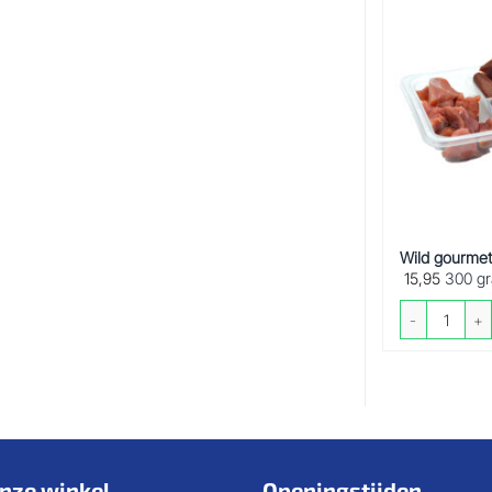
Wild gourmet
15,95
300 g
Wild gourmetsc
nze winkel
Openingstijden