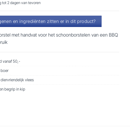
ng tot 2 dagen van tevoren
genen en ingrediënten zitten er in dit product?
borstel met handvat voor het schoonborstelen van een BBQ
ruik
 vanaf 50,-
 boer
iervriendelijk vlees
n begrip in kip