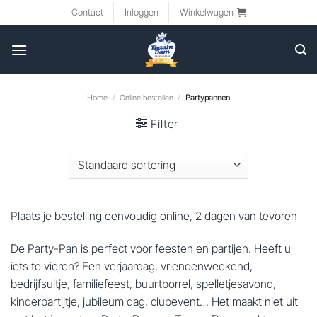
Ga
Contact
Inloggen
Winkelwagen
naar
inhoud
Home
/
Online bestellen
/
Partypannen
Filter
Plaats je bestelling eenvoudig online, 2 dagen van tevoren
De Party-Pan is perfect voor feesten en partijen. Heeft u
iets te vieren? Een verjaardag, vriendenweekend,
bedrijfsuitje, familiefeest, buurtborrel, spelletjesavond,
kinderpartijtje, jubileum dag, clubevent… Het maakt niet uit