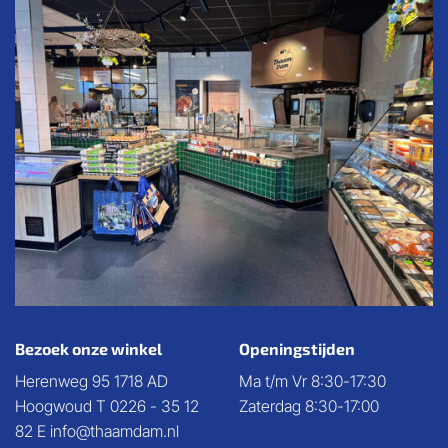
Bezoek onze winkel
Openingstijden
Herenweg 95 1718 AD
Ma t/m Vr 8:30-17:30
Hoogwoud T 0226 - 35 12
Zaterdag 8:30-17:00
82 E info@thaamdam.nl