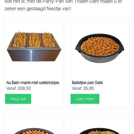
wat het is: met de Party-Pan van Thaam Dam maakt u er
zeker een geslaagd feestje van!
Au Bain-marie met satéstokjes
Balletjes pan Saté
Vanaf
209,50
Vanaf
35,95
Voeg toe
Lees meer