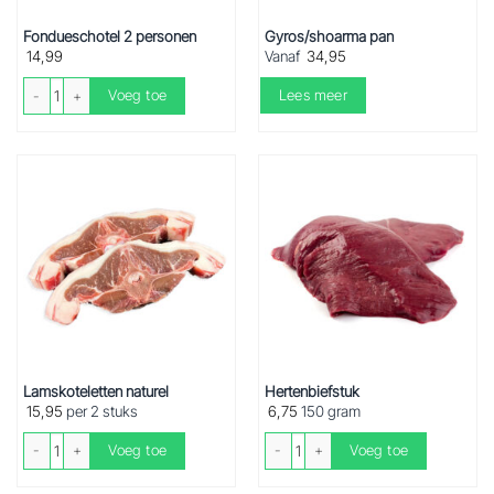
Fondueschotel 2 personen
Gyros/shoarma pan
14,99
Vanaf
34,95
Fondueschotel 2 personen aantal
Voeg toe
Lees meer
Lamskoteletten naturel
Hertenbiefstuk
15,95
per 2 stuks
6,75
150 gram
Lamskoteletten naturel aantal
Hertenbiefstuk aantal
Voeg toe
Voeg toe