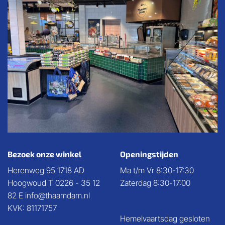
Bezoek onze winkel
Openingstijden
Herenweg 95 1718 AD
Ma t/m Vr 8:30-17:30
Hoogwoud T 0226 - 35 12
Zaterdag 8:30-17:00
82 E info@thaamdam.nl
KVK: 81171757
Hemelvaartsdag gesloten