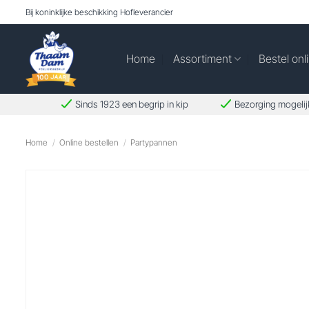
Ga
Bij koninklijke beschikking Hofleverancier
naar
inhoud
Home
Assortiment
Bestel onl
Sinds 1923 een begrip in kip
Bezorging mogelij
Home
/
Online bestellen
/
Partypannen