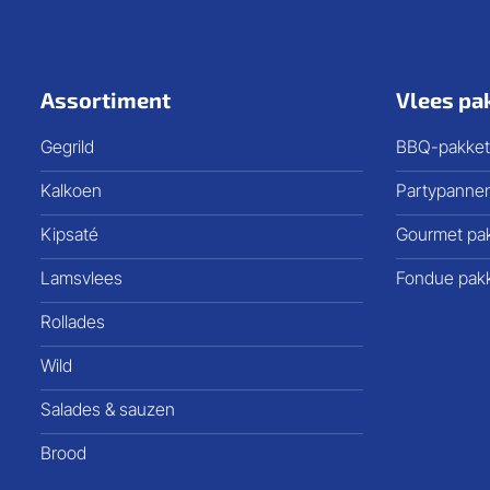
Assortiment
Vlees pa
Gegrild
BBQ-pakket
Kalkoen
Partypanne
Kipsaté
Gourmet pa
Lamsvlees
Fondue pak
Rollades
Wild
Salades & sauzen
Brood