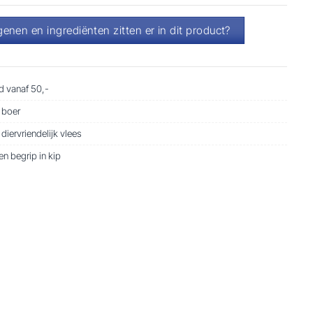
genen en ingrediënten zitten er in dit product?
 vanaf 50,-
 boer
iervriendelijk vlees
n begrip in kip