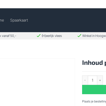
ine
Spaarkaart
k vanaf 50,-
(H)eerlijk vlees
Winkel in Hoog
Inhoud 
Inhoud partypan
Plaats je bestelli