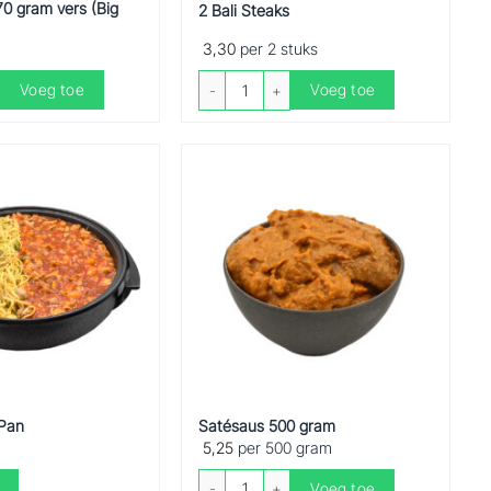
70 gram vers (Big
2 Bali Steaks
3,30
per 2 stuks
gram vers (Big chick) aantal
2 Bali Steaks aantal
Voeg toe
Voeg toe
 Pan
Satésaus 500 gram
5,25
per 500 gram
Satésaus 500 gram aantal
Voeg toe