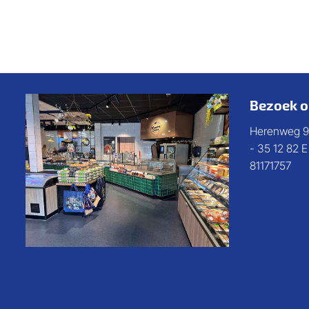
Bezoek o
Herenweg 9
- 35 12 82 
81171757