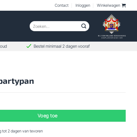
Contact
Inloggen
Winkelwagen
Zoeken
naar:
woud
Bestel minimaal 2 dagen vooraf
partypan
 aantal
Voeg toe
ng tot 2 dagen van tevoren