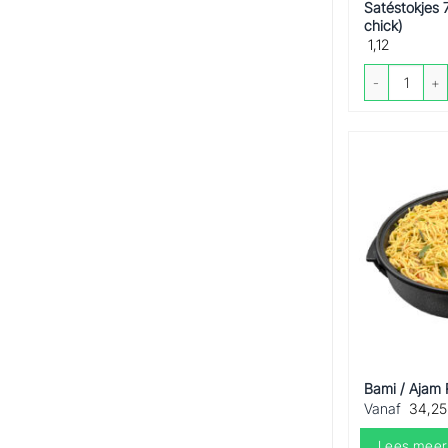
Satéstokjes 
chick)
1,12
Satéstokjes 70 
Bami / Ajam
Vanaf
34,25
Lees meer