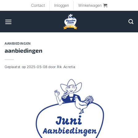
Ga
Contact
Inloggen
Winkelwagen
naar
inhoud
AANBIEDINGEN
aanbiedingen
Geplaatst op
2025-05-08
door
Rik Acretia