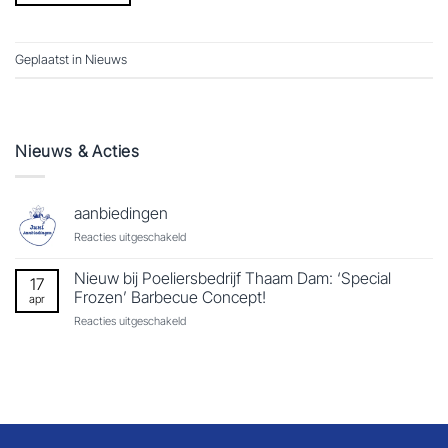
Geplaatst in
Nieuws
Nieuws & Acties
aanbiedingen
voor
Reacties uitgeschakeld
aanbiedingen
Nieuw bij Poeliersbedrijf Thaam Dam: ‘Special
17
Frozen’ Barbecue Concept!
apr
voor
Reacties uitgeschakeld
Nieuw
bij
Poeliersbedrijf
Thaam
Dam:
‘Special
Frozen’