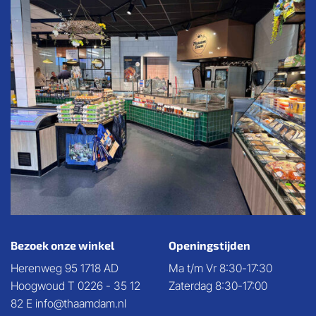
Bezoek onze winkel
Openingstijden
Herenweg 95 1718 AD
Ma t/m Vr 8:30-17:30
Hoogwoud T 0226 - 35 12
Zaterdag 8:30-17:00
82 E info@thaamdam.nl