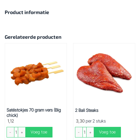
Product informatie
Gerelateerde producten
Satéstokjes 70 gram vers (Big
2 Bali Steaks
chick)
1,12
3,30
per 2 stuks
Satéstokjes 70 gram vers (Big chick) aantal
2 Bali Steaks aantal
Voeg toe
Voeg toe