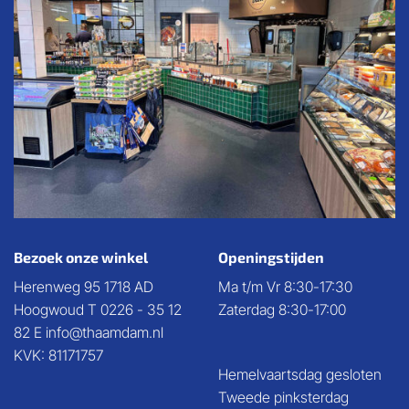
Bezoek onze winkel
Openingstijden
Herenweg 95 1718 AD
Ma t/m Vr 8:30-17:30
Hoogwoud T 0226 - 35 12
Zaterdag 8:30-17:00
82 E info@thaamdam.nl
KVK: 81171757
Hemelvaartsdag gesloten
Tweede pinksterdag